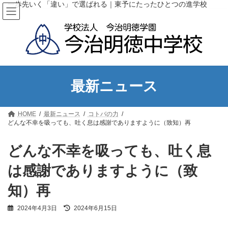
コ
ナ
一歩先いく「違い」で選ばれる｜東予にたったひとつの進学校
ン
ビ
テ
ゲ
ン
ー
ツ
シ
へ
ョ
ス
ン
キ
に
ッ
移
最新ニュース
プ
動
HOME
最新ニュース
コトバの力
どんな不幸を吸っても、吐く息は感謝でありますように（致知）再
どんな不幸を吸っても、吐く息
は感謝でありますように（致
知）再
最
2024年4月3日
2024年6月15日
終
更