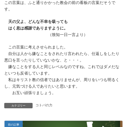
この言葉は、ふと通りかかった教会の前の看板の言葉だそうで
新
日
す。
時
:
天の父よ、どんな不幸を吸っても
はく息は感謝でありますように。
（致知一日一言より）
この言葉に考えさせられました。
自分は人から嫌なことをされたり言われたら、仕返しをしたり
悪口を言ったりしていないかな、と・・・。
嫌なことをする人と同じレベルなのですね。これではダメだな
といつも反省しています。
私はキリスト教の信者ではありませんが、周りをいつも明るく
し、元気づける人でありたいと思います。
お互い頑張りましょう。
コトバの力
カテゴリー
前の記事