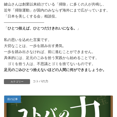
時
鍵山さんは創業以来続けている「掃除」に多くの人が共鳴し、
:
近年「掃除運動」が国内のみならず海外にまで広がっています。
「日本を美しくする会」相談役。
———————————
「
ひとつ拾えば、ひとつだけきれいになる。
」
私の思いを込めた言葉です。
大切なことは、一歩を踏み出す勇気。
一歩を踏み出さなければ、前に進むことができません。
具体的には、足元のごみを拾う実践から始めることです。
ゴミを拾う人は、不思議とゴミを捨てないものです。
足元のごみひとつ拾えないほどの人間に何ができましょうか。
コトバの力
カテゴリー
前の記事