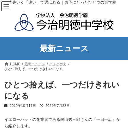
コ
ナ
一歩先いく「違い」で選ばれる｜東予にたったひとつの進学校
ン
ビ
テ
ゲ
ン
ー
ツ
シ
へ
ョ
ス
ン
キ
に
ッ
移
最新ニュース
プ
動
HOME
最新ニュース
コトバの力
ひとつ拾えば、一つだけきれいになる
ひとつ拾えば、一つだけきれい
になる
最
2019年10月17日
2024年7月22日
終
更
イエローハットの創業者である鍵山秀三郎さんの『一日一話』か
新
日
ら紹介します。