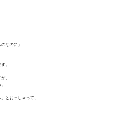
、
ものなのに」
うです。
すが、
ね。
ら」とおっしゃって、