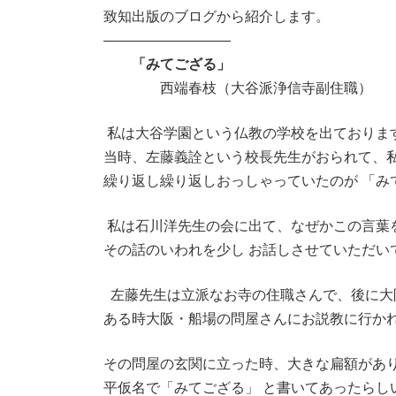
:
致知出版のブログから紹介します。
—————————
「みてござる」
西端春枝（大谷派浄信寺副住職）
私は大谷学園という仏教の学校を出ておりま
当時、左藤義詮という校長先生がおられて、
繰り返し繰り返しおっしゃっていたのが 「み
私は石川洋先生の会に出て、なぜかこの言葉
その話のいわれを少し お話しさせていただい
左藤先生は立派なお寺の住職さんで、後に大
ある時大阪・船場の問屋さんにお説教に行か
その問屋の玄関に立った時、大きな扁額があ
平仮名で「みてござる」 と書いてあったらし