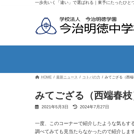
コ
ナ
一歩先いく「違い」で選ばれる｜東予にたったひと
ン
ビ
テ
ゲ
ン
ー
ツ
シ
へ
ョ
ス
ン
キ
に
ッ
移
プ
動
HOME
最新ニュース
コトバの力
みてござる（西端
みてござる（西端春枝
最
2021年5月3日
2024年7月27日
終
更
新
一度、このコーナーで紹介したような気もす
日
調べてみても見当たらなかったので紹介しま
時