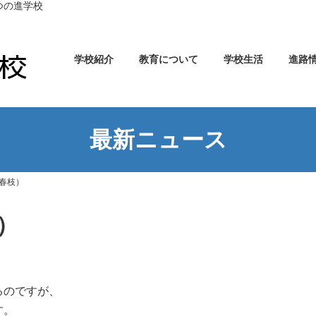
つの進学校
学校紹介
教育について
学校生活
進路
最新ニュース
春枝）
）
るのですが、
す。