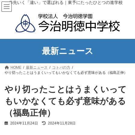
コ
ナ
一歩先いく「違い」で選ばれる｜東予にたったひとつの進学校
ン
ビ
テ
ゲ
ン
ー
ツ
シ
へ
ョ
ス
ン
キ
に
ッ
移
最新ニュース
プ
動
HOME
最新ニュース
コトバの力
やり切ったことはうまくいってもいかなくても必ず意味がある（福島正伸）
やり切ったことはうまくいって
もいかなくても必ず意味がある
（福島正伸）
最
2024年11月24日
2024年11月28日
終
更