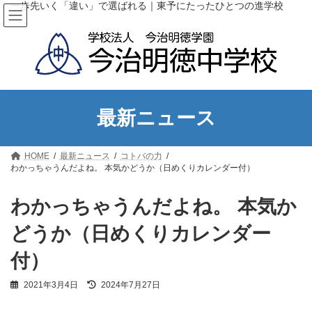
コ
ナ
一歩先いく「違い」で選ばれる｜東予にたったひとつの進学校
ン
ビ
テ
ゲ
ン
ー
ツ
シ
へ
ョ
ス
ン
キ
に
ッ
移
最新ニュース
プ
動
HOME
最新ニュース
コトバの力
わかっちゃうんだよね。 本気かどうか（日めくりカレンダー付）
わかっちゃうんだよね。 本気か
どうか（日めくりカレンダー
付）
最
2021年3月4日
2024年7月27日
終
更