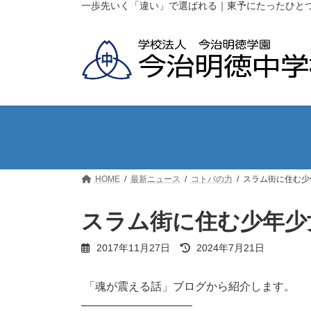
コ
ナ
一歩先いく「違い」で選ばれる｜東予にたったひと
ン
ビ
テ
ゲ
ン
ー
ツ
シ
へ
ョ
ス
ン
キ
に
ッ
移
プ
動
HOME
最新ニュース
コトバの力
スラム街に住む少
スラム街に住む少年少
最
2017年11月27日
2024年7月21日
終
更
新
「魂が震える話」ブログから紹介します。
日
——————————
時