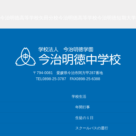
今治明徳高等学校矢田分校
今治明徳高等学校
今治明徳短期大学
〒794-0081 愛媛県今治市阿方甲287番地
TEL0898-25-3787 FAX0898-25-6388
学校生活
年間行事
生徒の１日
スクールバスの運行