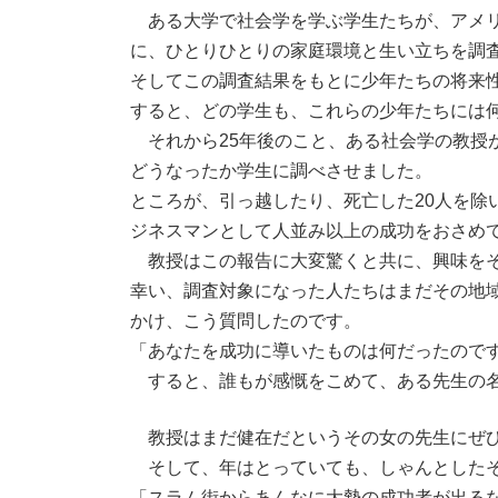
:
ある大学で社会学を学ぶ学生たちが、アメリ
に、ひとりひとりの家庭環境と生い立ちを調
そしてこの調査結果をもとに少年たちの将来
すると、どの学生も、これらの少年たちには
それから25年後のこと、ある社会学の教授
どうなったか学生に調べさせました。
ところが、引っ越したり、死亡した20人を除い
ジネスマンとして人並み以上の成功をおさめ
教授はこの報告に大変驚くと共に、興味をそ
幸い、調査対象になった人たちはまだその地
かけ、こう質問したのです。
「あなたを成功に導いたものは何だったので
すると、誰もが感慨をこめて、ある先生の名
教授はまだ健在だというその女の先生にぜひ
そして、年はとっていても、しゃんとしたそ
「スラム街からあんなに大勢の成功者が出る