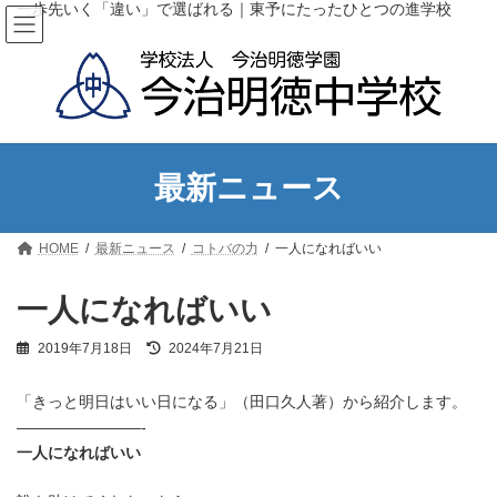
コ
ナ
一歩先いく「違い」で選ばれる｜東予にたったひとつの進学校
ン
ビ
テ
ゲ
ン
ー
ツ
シ
へ
ョ
ス
ン
キ
に
ッ
移
最新ニュース
プ
動
HOME
最新ニュース
コトバの力
一人になればいい
一人になればいい
最
2019年7月18日
2024年7月21日
終
更
「きっと明日はいい日になる」（田口久人著）から紹介します。
新
日
————————-
時
一人になればいい
: