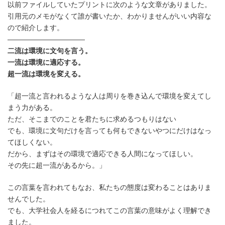
以前ファイルしていたプリントに次のような文章がありました。
新
日
引用元のメモがなくて誰が書いたか、わかりませんがいい内容な
時
ので紹介します。
:
———————————
二流は環境に文句を言う。
一流は環境に適応する。
超一流は環境を変える。
「超一流と言われるような人は周りを巻き込んで環境を変えてし
まう力がある。
ただ、そこまでのことを君たちに求めるつもりはない
でも、環境に文句だけを言っても何もできないやつにだけはなっ
てほしくない。
だから、まずはその環境で適応できる人間になってほしい。
その先に超一流があるから。」
この言葉を言われてもなお、私たちの態度は変わることはありま
せんでした。
でも、大学社会人を経るにつれてこの言葉の意味がよく理解でき
ました。