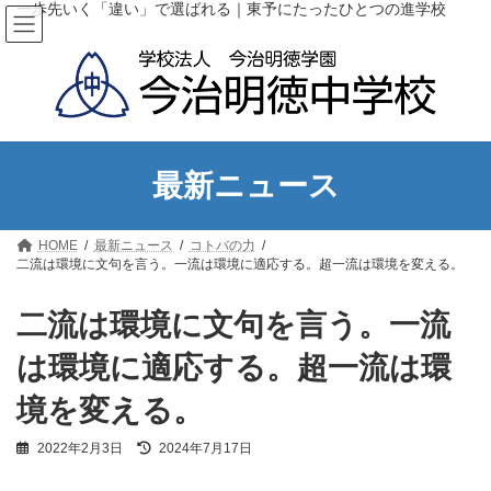
コ
ナ
一歩先いく「違い」で選ばれる｜東予にたったひとつの進学校
ン
ビ
テ
ゲ
ン
ー
ツ
シ
へ
ョ
ス
ン
キ
に
ッ
移
最新ニュース
プ
動
HOME
最新ニュース
コトバの力
二流は環境に文句を言う。一流は環境に適応する。超一流は環境を変える。
二流は環境に文句を言う。一流
は環境に適応する。超一流は環
境を変える。
最
2022年2月3日
2024年7月17日
終
更