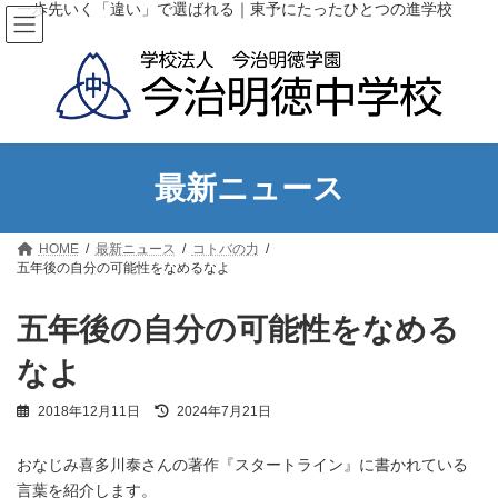
コ
ナ
一歩先いく「違い」で選ばれる｜東予にたったひとつの進学校
ン
ビ
テ
ゲ
ン
ー
ツ
シ
へ
ョ
ス
ン
キ
に
ッ
移
最新ニュース
プ
動
HOME
最新ニュース
コトバの力
五年後の自分の可能性をなめるなよ
五年後の自分の可能性をなめる
なよ
最
2018年12月11日
2024年7月21日
終
更
おなじみ喜多川泰さんの著作『スタートライン』に書かれている
新
日
言葉を紹介します。