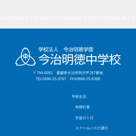
今治明徳高等学校矢田分校
今治明徳高等学校
今治明徳短期大学
〒794-0081 愛媛県今治市阿方甲287番地
TEL0898-25-3787 FAX0898-25-6388
学校生活
年間行事
生徒の１日
スクールバスの運行