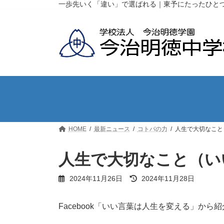
コ
ナ
一歩先いく「違い」で選ばれる｜東予にたったひと
ン
ビ
テ
ゲ
ン
ー
ツ
シ
へ
ョ
ス
ン
キ
に
ッ
移
プ
動
HOME
最新ニュース
コトバの力
人生で大切なこと
人生で大切なこと（い
最
2024年11月26日
2024年11月28日
終
更
新
Facebook「いい言葉は人生を変える」から
日
時