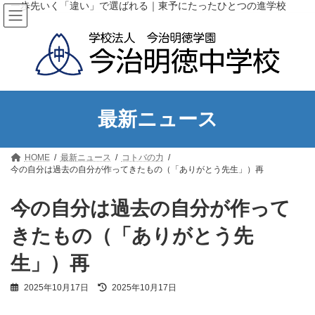
コ
ナ
一歩先いく「違い」で選ばれる｜東予にたったひとつの進学校
ン
ビ
テ
ゲ
ン
ー
ツ
シ
へ
ョ
ス
ン
キ
に
ッ
移
最新ニュース
プ
動
HOME
最新ニュース
コトバの力
今の自分は過去の自分が作ってきたもの（「ありがとう先生」）再
今の自分は過去の自分が作って
きたもの（「ありがとう先
生」）再
最
2025年10月17日
2025年10月17日
終
更