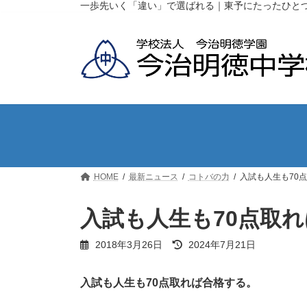
コ
ナ
一歩先いく「違い」で選ばれる｜東予にたったひと
ン
ビ
テ
ゲ
ン
ー
ツ
シ
へ
ョ
ス
ン
キ
に
ッ
移
プ
動
HOME
最新ニュース
コトバの力
入試も人生も70
入試も人生も70点取
最
2018年3月26日
2024年7月21日
終
更
新
入試も人生も70点取れば合格する。
日
時