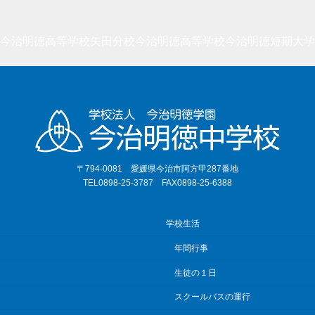
今治明徳高等学校矢田分校
今治明徳高等学校
今治明徳短期大学
〒794-0081 愛媛県今治市阿方甲287番地
TEL0898-25-3787 FAX0898-25-6388
学校生活
年間行事
生徒の１日
スクールバスの運行