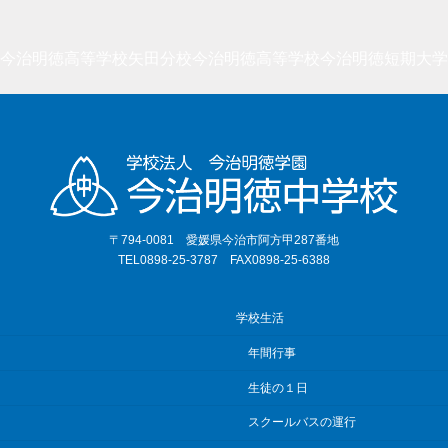
今治明徳高等学校矢田分校
今治明徳高等学校
今治明徳短期大学
〒794-0081 愛媛県今治市阿方甲287番地
TEL0898-25-3787 FAX0898-25-6388
学校生活
年間行事
生徒の１日
スクールバスの運行