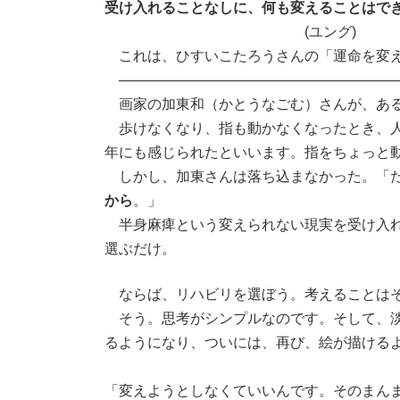
新
受け入れることなしに、何も変えることはで
日
(ユング)
時
:
これは、ひすいこたろうさんの「運命を変え
————————————————————
画家の加東和（かとうなごむ）さんが、ある
歩けなくなり、指も動かなくなったとき、人
年にも感じられたといいます。指をちょっと
しかし、加東さんは落ち込まなかった。「
から
。」
半身麻痺という変えられない現実を受け入れ
選ぶだけ。
ならば、リハビリを選ぼう。考えることは
そう。思考がシンプルなのです。そして、淡
るようになり、ついには、再び、絵が描ける
「変えようとしなくていいんです。そのまん