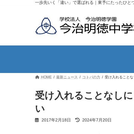
コ
ナ
一歩先いく「違い」で選ばれる｜東予にたったひと
ン
ビ
テ
ゲ
ン
ー
ツ
シ
へ
ョ
ス
ン
キ
に
ッ
移
プ
動
HOME
最新ニュース
コトバの力
受け入れることな
受け入れることなしに
い
最
2017年2月18日
2024年7月20日
終
更