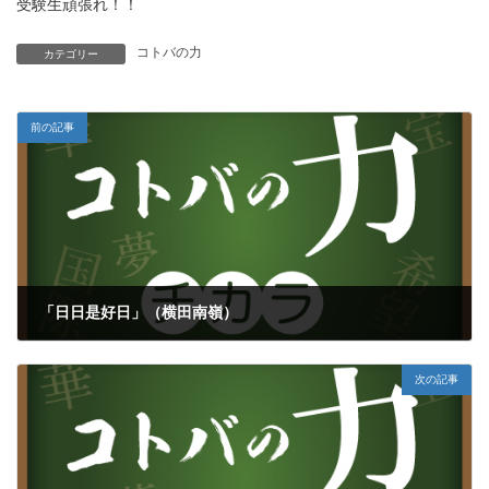
受験生頑張れ！！
コトバの力
カテゴリー
前の記事
「日日是好日」（横田南嶺）
2023年1月26日
次の記事