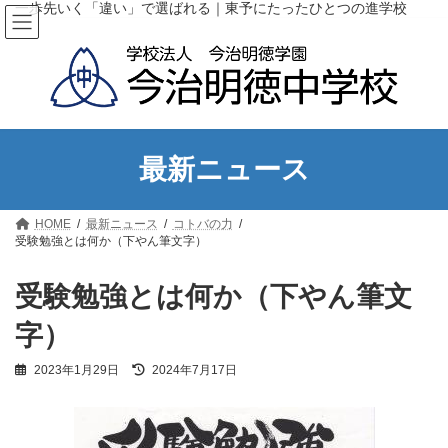
コ
ナ
一歩先いく「違い」で選ばれる｜東予にたったひとつの進学校
ン
ビ
テ
ゲ
ン
ー
ツ
シ
へ
ョ
ス
ン
キ
に
ッ
移
最新ニュース
プ
動
HOME
最新ニュース
コトバの力
受験勉強とは何か（下やん筆文字）
受験勉強とは何か（下やん筆文
字）
最
2023年1月29日
2024年7月17日
終
更
新
日