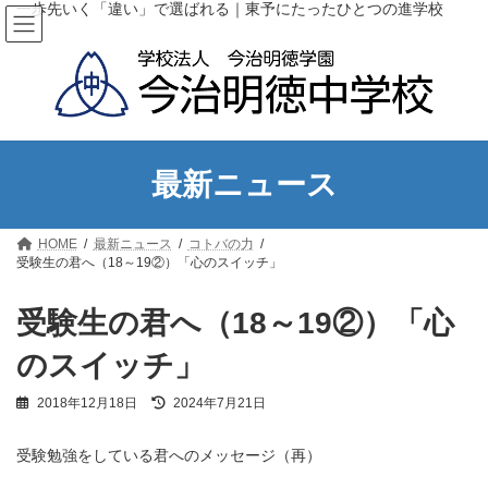
コ
ナ
一歩先いく「違い」で選ばれる｜東予にたったひとつの進学校
ン
ビ
テ
ゲ
ン
ー
ツ
シ
へ
ョ
ス
ン
キ
に
ッ
移
最新ニュース
プ
動
HOME
最新ニュース
コトバの力
受験生の君へ（18～19②）「心のスイッチ」
受験生の君へ（18～19②）「心
のスイッチ」
最
2018年12月18日
2024年7月21日
終
更
受験勉強をしている君へのメッセージ（再）
新
日