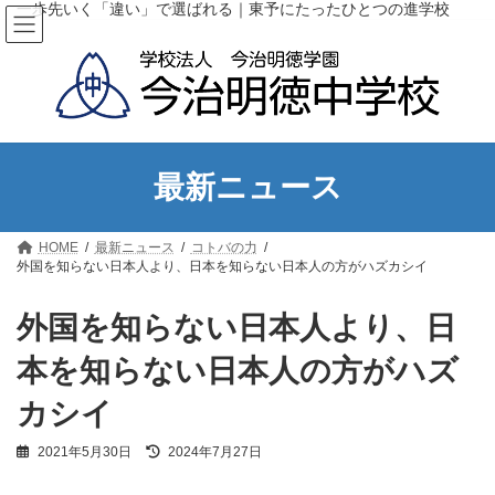
コ
ナ
一歩先いく「違い」で選ばれる｜東予にたったひとつの進学校
ン
ビ
テ
ゲ
ン
ー
ツ
シ
へ
ョ
ス
ン
キ
に
ッ
移
最新ニュース
プ
動
HOME
最新ニュース
コトバの力
外国を知らない日本人より、日本を知らない日本人の方がハズカシイ
外国を知らない日本人より、日
本を知らない日本人の方がハズ
カシイ
最
2021年5月30日
2024年7月27日
終
更