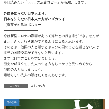
毎日読みたい「365日の広告コピー」から紹介します。
新
日
——————————
時
外国を知らない日本人より、
:
日本を知らない日本人の方がハズカシイ
（御菓子司亀屋ポスター）
——————————
今は新型コロナの影響があって海外との行き来ができませんが、
また、きっと行き来ができるようになると思います。
そのとき、他国の人と話すとき自分の国のことを話せない人は
本当の国際交流ができないと思います。
まずは日本のことを学びましょう。
歴史や成り立ち、先人の生き方をしっかりと見つめてから、
他国の人と話しましょう。
素晴らしい先人の話はたくさんあります。
コトバの力
カテゴリー
前の記事