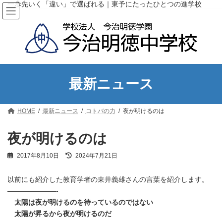
コ
ナ
一歩先いく「違い」で選ばれる｜東予にたったひとつの進学校
ン
ビ
テ
ゲ
ン
ー
ツ
シ
へ
ョ
ス
ン
キ
に
ッ
移
最新ニュース
プ
動
HOME
最新ニュース
コトバの力
夜が明けるのは
夜が明けるのは
最
2017年8月10日
2024年7月21日
終
更
以前にも紹介した教育学者の東井義雄さんの言葉を紹介します。
新
日
———————-
時
太陽は夜が明けるのを待っているのではない
:
太陽が昇るから夜が明けるのだ