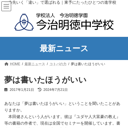
コ
ナ
一歩先いく「違い」で選ばれる｜東予にたったひとつの進学校
ン
ビ
テ
ゲ
ン
ー
ツ
シ
へ
ョ
ス
ン
キ
に
ッ
移
最新ニュース
プ
動
HOME
最新ニュース
コトバの力
夢は書いたほうがいい
夢は書いたほうがいい
最
2017年1月21日
2024年7月21日
終
更
あなたは「夢は書いたほうがいい」ということを聞いたことがあ
新
日
りますか。
時
本田健さんという人がいます。彼は『ユダヤ人大富豪の教え』
:
等の書籍の作者で、現在は全国でセミナーを開催しています。書