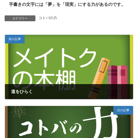
手書きの文字には「夢」を「現実」にする力があるのです。
コトバの力
カテゴリー
前の記事
道をひらく
2017年1月21日
次の記事