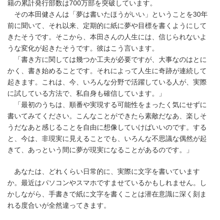
籍の累計発行部数は700万部を突破しています。
その本田健さんは「夢は書いたほうがいい」ということを30年
前に聞いて、それ以来、定期的に紙に夢や目標を書くようにして
きたそうです。そこから、本田さんの人生には、信じられないよ
うな変化が起きたそうです。彼はこう言います。
「書き方に関しては幾つか工夫が必要ですが、大事なのはとに
かく、書き始めることです。それによって人生に奇跡が連続して
起きます。これは、今、いろんな分野で活躍している人が、実際
に試している方法で、私自身も確信しています。」
「最初のうちは、順番や実現する可能性をまったく気にせずに
書いてみてください。こんなことができたら素敵だなあ、楽しそ
うだなあと感じることを自由に想像していけばいいのです。する
と、今は、非現実に見えることでも、いろんな不思議な偶然が起
きて、あっという間に夢が現実になることがあるのです。」
あなたは、どれくらい日常的に、実際に文字を書いています
か。最近はパソコンやスマホですませているかもしれません。し
かしながら、手書きで紙に文字を書くことは潜在意識に深く刻ま
れる度合いが全然違ってきます。