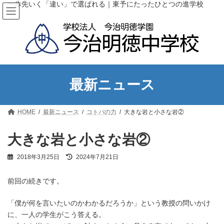
コ
ナ
一歩先いく「違い」で選ばれる｜東予にたったひとつの進学校
ン
ビ
テ
ゲ
ン
ー
ツ
シ
へ
ョ
ス
ン
キ
に
ッ
移
最新ニュース
プ
動
HOME
最新ニュース
コトバの力
大きな岩と小さな岩②
大きな岩と小さな岩②
最
2018年3月25日
2024年7月21日
終
更
前回の続きです。
新
日
時
「僕が何を言いたいのかわかるだろうか」という教授の問いかけ
:
に、一人の学生がこう答える。