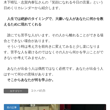
木下晴弘・志賀内泰弘さんの『笑顔になれる今日の言葉』という
新
日
日めくりカレンダーから紹介します。
時
:
人生では絶妙のタイミングで、大嫌いな人があなたに何かを教
えるために現れてくれる
誰にでも苦手な人がいます。その人から離れることができる場
合とできない場合があります。
そういう時は考え方を前向きに変えてみると少し楽になりま
す。苦手な人を避けるのではなくその人から何かを学ぶことがで
きないか考えてみませんか。
あなたが出会う人は偶然ではなく必然です。あなたが出会う人
はすべて何かの意味があります。
そこからあなたが何を学ぶか。
コトバの力
カテゴリー
前の記事