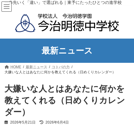
コ
ナ
一歩先いく「違い」で選ばれる｜東予にたったひとつの進学校
ン
ビ
テ
ゲ
ン
ー
ツ
シ
へ
ョ
ス
ン
キ
に
ッ
移
最新ニュース
プ
動
HOME
最新ニュース
コトバの力
大嫌いな人とはあなたに何かを教えてくれる（日めくりカレンダー）
大嫌いな人とはあなたに何かを
教えてくれる（日めくりカレン
ダー）
最
2026年5月21日
2026年6月4日
終
更