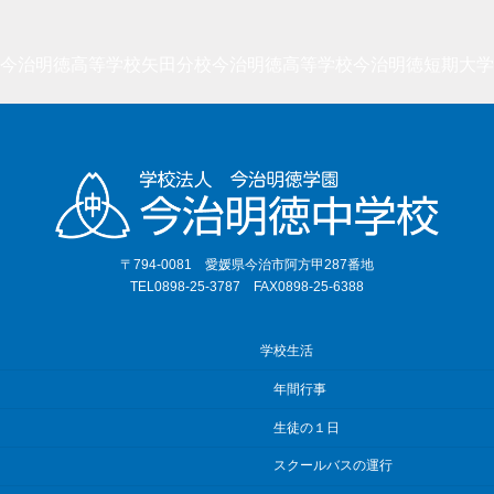
今治明徳高等学校矢田分校
今治明徳高等学校
今治明徳短期大学
〒794-0081 愛媛県今治市阿方甲287番地
TEL0898-25-3787 FAX0898-25-6388
学校生活
年間行事
生徒の１日
スクールバスの運行