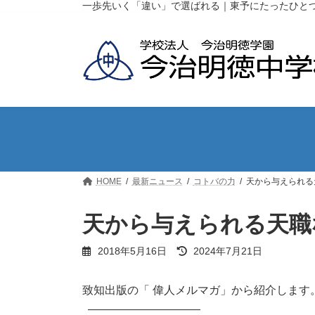
コ
ナ
一歩先いく「違い」で選ばれる｜東予にたったひと
ン
ビ
テ
ゲ
ン
ー
ツ
シ
へ
ョ
ス
ン
キ
に
ッ
移
プ
動
HOME
最新ニュース
コトバの力
天から与えられる
天から与えられる天職
最
2018年5月16日
2024年7月21日
終
更
新
致知出版の「 偉人メルマガ」から紹介します
日
——————————
時