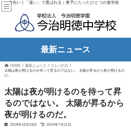
コ
ナ
一歩先いく「違い」で選ばれる｜東予にたったひとつの進学校
ン
ビ
テ
ゲ
ン
ー
ツ
シ
へ
ョ
ス
ン
キ
に
ッ
移
最新ニュース
プ
動
HOME
最新ニュース
コトバの力
太陽は夜が明けるのを待って昇るのではない。 太陽が昇るから夜が明けるの
だ。
太陽は夜が明けるのを待って昇
るのではない。 太陽が昇るから
夜が明けるのだ。
最
2018年10月19日
2024年7月21日
終