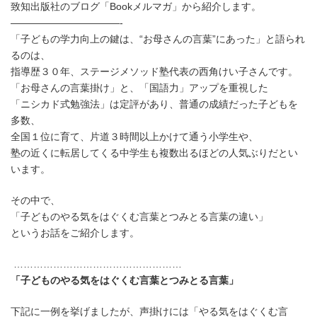
致知出版社のブログ「Bookメルマガ」から紹介します。
新
日
———————————-
時
「子どもの学力向上の鍵は、“お母さんの言葉”にあった」と語られ
:
るのは、
指導歴３０年、ステージメソッド塾代表の西角けい子さんです。
「お母さんの言葉掛け」と、「国語力」アップを重視した
「ニシカド式勉強法」は定評があり、普通の成績だった子どもを
多数、
全国１位に育て、片道３時間以上かけて通う小学生や、
塾の近くに転居してくる中学生も複数出るほどの人気ぶりだとい
います。
その中で、
「子どものやる気をはぐくむ言葉とつみとる言葉の違い」
というお話をご紹介します。
……………………………………………
「子どものやる気をはぐくむ言葉とつみとる言葉」
下記に一例を挙げましたが、声掛けには「やる気をはぐくむ言