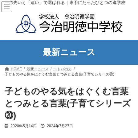
コ
ナ
一歩先いく「違い」で選ばれる｜東予にたったひとつの進学校
ン
ビ
テ
ゲ
ン
ー
ツ
シ
へ
ョ
ス
ン
キ
に
ッ
移
最新ニュース
プ
動
HOME
最新ニュース
コトバの力
子どものやる気をはぐくむ言葉とつみとる言葉(子育てシリーズ⑳)
子どものやる気をはぐくむ言葉
とつみとる言葉(子育てシリーズ
⑳)
最
2020年5月14日
2024年7月27日
終
更