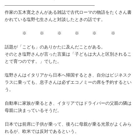
時
————————————————————–
:
作家の五木寛之さんがある雑誌で古代ローマの物語をたくさん書
かれている塩野七生さんと対談したときの話です。
※ ※ ※ ※ ※ ※
話題が「こども」のありかたに及んだことがある。
そのとき塩野さんが言った言葉は「子どもは大人と区別されるこ
とで育つのです。」でした。
塩野さんはイタリアから日本へ帰国するとき、自分はビジネスク
ラスに乗っても、息子さんは必ずエコノミーの席を予約するとい
う。
自動車に家族が乗るとき、イタリアではドライバーの父親の隣は
母親に決まっているそうだ。
日本では前席に子供が乗って、後ろに母親が乗る光景がよくみら
れるが、欧米では反対であるという。