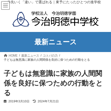
コ
ナ
一歩先いく「違い」で選ばれる｜東予にたったひとつの進学校
ン
ビ
テ
ゲ
ン
ー
ツ
シ
へ
ョ
ス
ン
キ
に
ッ
移
最新ニュース
プ
動
HOME
最新ニュース
コトバの力
子どもは無意識に家族の人間関係を良好に保つための行動をとる
子どもは無意識に家族の人間関
係を良好に保つための行動をと
る
最
2019年3月10日
2024年7月21日
終
更