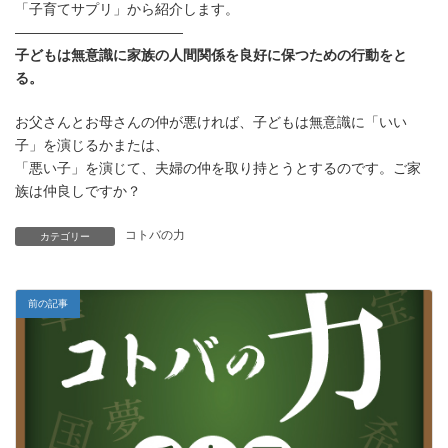
「子育てサプリ」から紹介します。
新
日
————————————
時
子どもは無意識に家族の人間関係を良好に保つための行動をと
:
る。
お父さんとお母さんの仲が悪ければ、子どもは無意識に「いい
子」を演じるかまたは、
「悪い子」を演じて、夫婦の仲を取り持とうとするのです。ご家
族は仲良しですか？
コトバの力
カテゴリー
前の記事