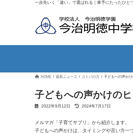
コ
ナ
一歩先いく「違い」で選ばれる｜東予にたったひと
ン
ビ
テ
ゲ
ン
ー
ツ
シ
へ
ョ
ス
ン
キ
に
ッ
移
プ
動
HOME
最新ニュース
コトバの力
子どもへの声かけ
子どもへの声かけのヒ
最
2022年9月12日
2024年7月17日
終
更
新
メルマガ「子育てサプリ」から紹介します。
日
子どもへの声かけは、タイミングや言い方一
時