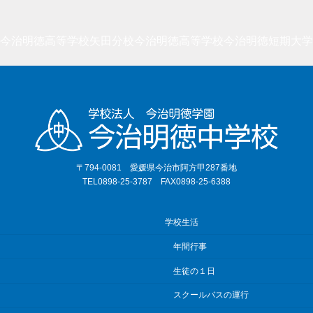
今治明徳高等学校矢田分校
今治明徳高等学校
今治明徳短期大学
〒794-0081 愛媛県今治市阿方甲287番地
TEL0898-25-3787 FAX0898-25-6388
学校生活
年間行事
生徒の１日
スクールバスの運行