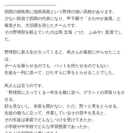
時
————————————-
:
四国の徳島県に池田高校という野球の強い高校があります。
少ない部員で四国の代表になり、甲子園で「さわやか旋風」と
報道され、大活躍を演じたチームです。
その野球部を鍛えていたのは蔦 文哉（つた ふみや）監督でし
た。
野球部に新入生が入ってくると、蔦さんが最初にやらせたこと
は、
ボールを握らせるのでも、バットを持たせるのでもない。
生徒を一列に並べて、ひたすらに草をとらせることでした。
蔦さんは言うのです。
「野球部に入ってくる一年生を横に並べ、グランドの草取りをさ
せる。
顔も見ないし、名前も聞かない。ただ、黙々と草をとらせる。
生徒の後ろに立って、作業しているその背中を見ると、
その生徒は家庭でどんなしつけを受けてきたか。
小学校や中学校でどんな学習態度であったか。