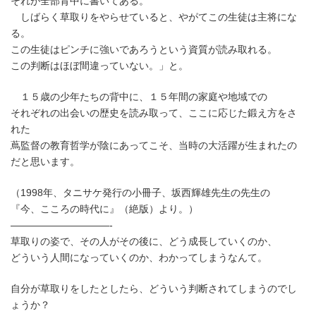
それが全部背中に書いてある。
しばらく草取りをやらせていると、やがてこの生徒は主将にな
る。
この生徒はピンチに強いであろうという資質が読み取れる。
この判断はほぼ間違っていない。」と。
１５歳の少年たちの背中に、１５年間の家庭や地域での
それぞれの出会いの歴史を読み取って、ここに応じた鍛え方をさ
れた
蔦監督の教育哲学が陰にあってこそ、当時の大活躍が生まれたの
だと思います。
（1998年、タニサケ発行の小冊子、坂西輝雄先生の先生の
『今、こころの時代に』（絶版）より。）
——————————-
草取りの姿で、その人がその後に、どう成長していくのか、
どういう人間になっていくのか、わかってしまうなんて。
自分が草取りをしたとしたら、どういう判断されてしまうのでし
ょうか？