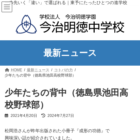
コ
ナ
一歩先いく「違い」で選ばれる｜東予にたったひとつの進学校
ン
ビ
テ
ゲ
ン
ー
ツ
シ
へ
ョ
ス
ン
キ
に
ッ
移
最新ニュース
プ
動
HOME
最新ニュース
コトバの力
少年たちの背中（徳島県池田高校野球部）
少年たちの背中（徳島県池田高
校野球部）
最
2021年4月20日
2024年7月27日
終
更
松岡浩さんが昨年出版された小冊子『成形の功徳』で
新
日
興味深い話が紹介されていました。