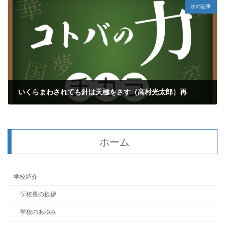
次の記事
いくらまわされても針は天極をさす（高村光太郎）再
2026年5月13日
ホーム
学校紹介
学校長の挨拶
学校のあゆみ