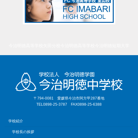
今治明徳高等学校矢田分校
今治明徳高等学校
今治明徳短期大学
〒794-0081 愛媛県今治市阿方甲287番地
TEL0898-25-3787 FAX0898-25-6388
学校紹介
学校長の挨拶