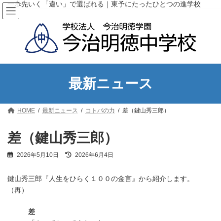
コ
ナ
一歩先いく「違い」で選ばれる｜東予にたったひとつの進学校
ン
ビ
テ
ゲ
ン
ー
ツ
シ
へ
ョ
ス
ン
キ
に
ッ
移
最新ニュース
プ
動
HOME
最新ニュース
コトバの力
差（鍵山秀三郎）
差（鍵山秀三郎）
最
2026年5月10日
2026年6月4日
終
更
鍵山秀三郎『人生をひらく１００の金言』から紹介します。
新
日
（再）
時
:
差