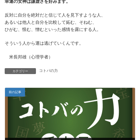
幸運の女神は謙虚さを好みます。
反対に自分を絶対だと信じて人を見下すような人、
あるいは他人と自分を比較して妬む、そねむ、
ひがむ、恨む、憎むといった感情を露にする人。
そういう人から運は逃げていくんです。
米長邦雄（心理学者）
コトバの力
カテゴリー
前の記事