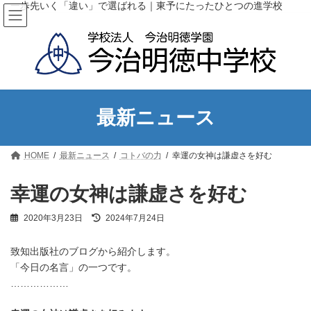
コ
ナ
一歩先いく「違い」で選ばれる｜東予にたったひとつの進学校
ン
ビ
テ
ゲ
ン
ー
ツ
シ
へ
ョ
ス
ン
キ
に
ッ
移
最新ニュース
プ
動
HOME
最新ニュース
コトバの力
幸運の女神は謙虚さを好む
幸運の女神は謙虚さを好む
最
2020年3月23日
2024年7月24日
終
更
致知出版社のブログから紹介します。
新
日
「今日の名言」の一つです。
時
………………
: