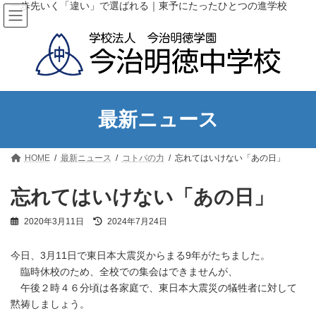
コ
ナ
一歩先いく「違い」で選ばれる｜東予にたったひとつの進学校
ン
ビ
テ
ゲ
ン
ー
ツ
シ
へ
ョ
ス
ン
キ
に
ッ
移
最新ニュース
プ
動
HOME
最新ニュース
コトバの力
忘れてはいけない「あの日」
忘れてはいけない「あの日」
最
2020年3月11日
2024年7月24日
終
更
今日、3月11日で東日本大震災からまる9年がたちました。
新
日
臨時休校のため、全校での集会はできませんが、
時
午後２時４６分頃は各家庭で、東日本大震災の犠牲者に対して
:
黙祷しましょう。