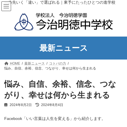
コ
ナ
一歩先いく「違い」で選ばれる｜東予にたったひとつの進学校
ン
ビ
テ
ゲ
ン
ー
ツ
シ
へ
ョ
ス
ン
キ
に
ッ
移
最新ニュース
プ
動
HOME
最新ニュース
コトバの力
悩み、自信、余裕、信念、つながり、幸せは何から生まれる
悩み、自信、余裕、信念、つな
がり、幸せは何から生まれる
最
2024年8月2日
2024年8月4日
終
更
Facebook「いい言葉は人生を変える」から紹介します。
新
日