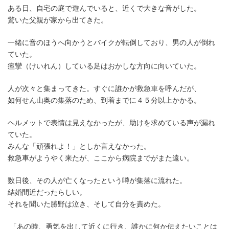
ある日、自宅の庭で遊んでいると、近くで大きな音がした。
驚いた父親が家から出てきた。
一緒に音のほうへ向かうとバイクが転倒しており、男の人が倒れ
ていた。
痙攣（けいれん）している足はおかしな方向に向いていた。
人が次々と集まってきた。すぐに誰かが救急車を呼んだが、
如何せん山奥の集落のため、到着までに４５分以上かかる。
ヘルメットで表情は見えなかったが、助けを求めている声が漏れ
ていた。
みんな「頑張れよ！」としか言えなかった。
救急車がようやく来たが、ここから病院までがまた遠い。
数日後、その人が亡くなったという噂が集落に流れた。
結婚間近だったらしい。
それを聞いた勝野は泣き、そして自分を責めた。
「あの時、勇気を出して近くに行き、誰かに何か伝えたいことは