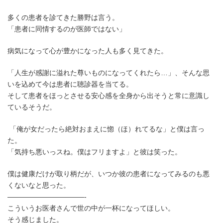
多くの患者を診てきた勝野は言う。
「患者に同情するのが医師ではない」
病気になって心が豊かになった人も多く見てきた。
「人生が感謝に溢れた尊いものになってくれたら…」、そんな思
いを込めて今は患者に聴診器を当てる。
そして患者をほっとさせる安心感を全身から出そうと常に意識し
ているそうだ。
「俺が女だったら絶対おまえに惚（ほ）れてるな」と僕は言っ
た。
「気持ち悪いっスね。僕はフリますよ」と彼は笑った。
僕は健康だけが取り柄だが、いつか彼の患者になってみるのも悪
くないなと思った。
———————————-
こういうお医者さんで世の中が一杯になってほしい。
そう感じました。