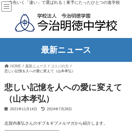
コ
ナ
一歩先いく「違い」で選ばれる｜東予にたったひとつの進学校
ン
ビ
テ
ゲ
ン
ー
ツ
シ
へ
ョ
ス
ン
キ
に
ッ
移
最新ニュース
プ
動
HOME
最新ニュース
コトバの力
悲しい記憶を人への愛に変えて（山本孝弘）
悲しい記憶を人への愛に変えて
（山本孝弘）
最
2021年11月14日
2024年7月28日
終
更
志賀内泰弘さんのギブ＆ギブメルマガから紹介します。
新
日
—————————————-