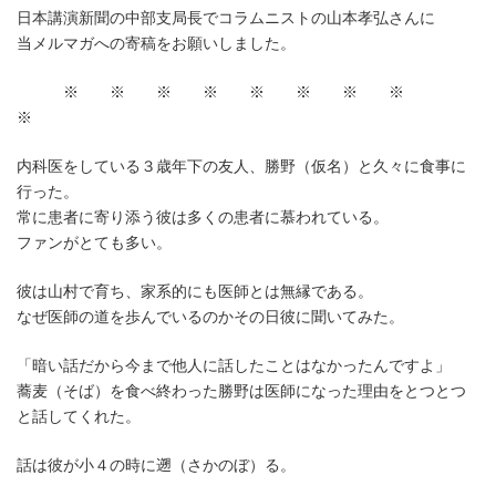
時
日本講演新聞の中部支局長でコラムニストの山本孝弘さんに
:
当メルマガへの寄稿をお願いしました。
※ ※ ※ ※ ※ ※ ※ ※
※
内科医をしている３歳年下の友人、勝野（仮名）と久々に食事に
行った。
常に患者に寄り添う彼は多くの患者に慕われている。
ファンがとても多い。
彼は山村で育ち、家系的にも医師とは無縁である。
なぜ医師の道を歩んでいるのかその日彼に聞いてみた。
「暗い話だから今まで他人に話したことはなかったんですよ」
蕎麦（そば）を食べ終わった勝野は医師になった理由をとつとつ
と話してくれた。
話は彼が小４の時に遡（さかのぼ）る。