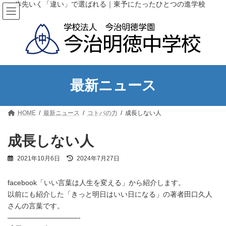
コ
ナ
一歩先いく「違い」で選ばれる｜東予にたったひとつの進学校
ン
ビ
テ
ゲ
ン
ー
ツ
シ
へ
ョ
ス
ン
キ
に
ッ
移
最新ニュース
プ
動
HOME
最新ニュース
コトバの力
成長しない人
成長しない人
最
2021年10月6日
2024年7月27日
終
更
facebook「いい言葉は人生を変える」から紹介します。
新
日
以前にも紹介した「きっと明日はいい日になる」の著者田口久人
時
さんの言葉です。
:
——————————-