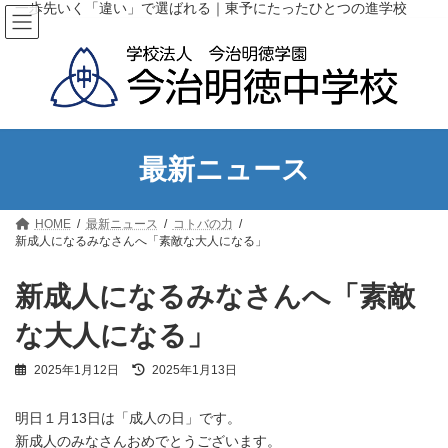
コ
ナ
一歩先いく「違い」で選ばれる｜東予にたったひとつの進学校
ン
ビ
テ
ゲ
ン
ー
ツ
シ
へ
ョ
ス
ン
キ
に
ッ
移
最新ニュース
プ
動
HOME
最新ニュース
コトバの力
新成人になるみなさんへ「素敵な大人になる」
新成人になるみなさんへ「素敵
な大人になる」
最
2025年1月12日
2025年1月13日
終
更
明日１月13日は「成人の日」です。
新
日
新成人のみなさんおめでとうございます。