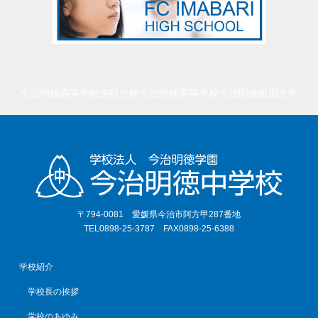
今治明徳高等学校矢田分校
今治明徳高等学校
今治明徳短期大学
〒794-0081 愛媛県今治市阿方甲287番地
TEL0898-25-3787 FAX0898-25-6388
学校紹介
学校長の挨拶
学校のあゆみ