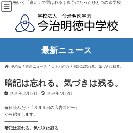
コ
ナ
一歩先いく「違い」で選ばれる｜東予にたったひとつの進学校
ン
ビ
テ
ゲ
ン
ー
ツ
シ
へ
ョ
ス
ン
キ
に
ッ
移
最新ニュース
プ
動
HOME
最新ニュース
コトバの力
暗記は忘れる。気づきは残る。
暗記は忘れる。気づきは残る。
最
2020年12月17日
2024年7月12日
終
更
毎日読みたい『３６５日の広告コピー』
新
日
から紹介します。
時
————————
:
暗記は忘れる。気づきは残る