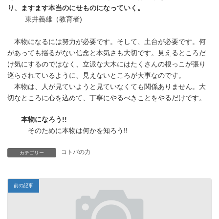
時
り、ますます本当のにせものになっていく。
:
東井義雄（教育者)
本物になるには努力が必要です。そして、土台が必要です。何
があっても揺るがない信念と本気さも大切です。見えるところだ
け気にするのではなく、立派な大木にはたくさんの根っこが張り
巡らされているように、見えないところが大事なのです。
本物は、人が見ていようと見ていなくても関係ありません。大
切なところに心を込めて、丁寧にやるべきことをやるだけです。
本物になろう!!
そのために本物は何かを知ろう!!
コトバの力
カテゴリー
前の記事