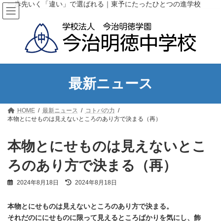
コ
ナ
一歩先いく「違い」で選ばれる｜東予にたったひとつの進学校
ン
ビ
テ
ゲ
ン
ー
ツ
シ
へ
ョ
ス
ン
キ
に
ッ
移
最新ニュース
プ
動
HOME
最新ニュース
コトバの力
本物とにせものは見えないところのあり方で決まる（再）
本物とにせものは見えないとこ
ろのあり方で決まる（再）
最
2024年8月18日
2024年8月18日
終
更
本物とにせものは見えないところのあり方で決まる。
新
日
それだのににせものに限って見えるところばかりを気にし、飾