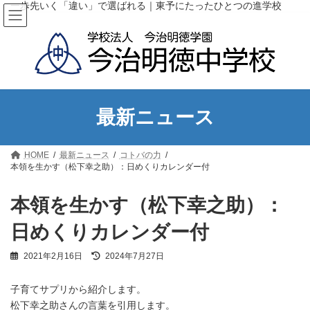
コ
ナ
一歩先いく「違い」で選ばれる｜東予にたったひとつの進学校
ン
ビ
テ
ゲ
ン
ー
ツ
シ
へ
ョ
ス
ン
キ
に
ッ
移
最新ニュース
プ
動
HOME
最新ニュース
コトバの力
本領を生かす（松下幸之助）：日めくりカレンダー付
本領を生かす（松下幸之助）：
日めくりカレンダー付
最
2021年2月16日
2024年7月27日
終
更
子育てサプリから紹介します。
新
日
松下幸之助さんの言葉を引用します。