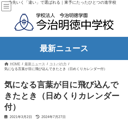
コ
ナ
一歩先いく「違い」で選ばれる｜東予にたったひとつの進学校
ン
ビ
テ
ゲ
ン
ー
ツ
シ
へ
ョ
ス
ン
キ
に
ッ
移
最新ニュース
プ
動
HOME
最新ニュース
コトバの力
気になる言葉が目に飛び込んできたとき（日めくりカレンダー付）
気になる言葉が目に飛び込んで
きたとき（日めくりカレンダー
付）
最
2021年3月2日
2024年7月27日
終
更