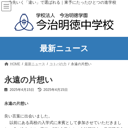
コ
ナ
一歩先いく「違い」で選ばれる｜東予にたったひとつの進学校
ン
ビ
テ
ゲ
ン
ー
ツ
シ
へ
ョ
ス
ン
キ
に
ッ
移
最新ニュース
プ
動
HOME
最新ニュース
コトバの力
永遠の片想い
永遠の片想い
最
2025年4月15日
2025年4月15日
終
更
永遠の片想い
新
日
時
良い言葉に出会いました。
:
以前にある高校の入学式に来賓として参加させていただきまし