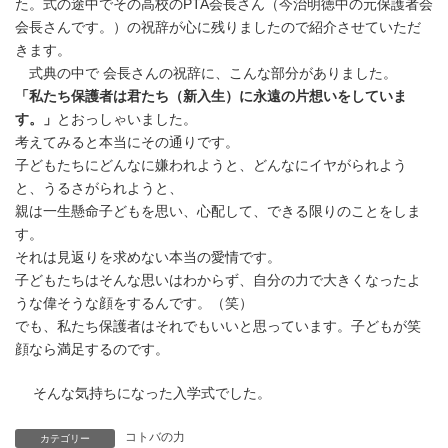
た。式の途中でその高校のPTA会長さん（今治明徳中の元保護者会
会長さんです。）の祝辞が心に残りましたので紹介させていただ
きます。
式典の中で 会長さんの祝辞に、こんな部分がありました。
「私たち保護者は君たち（新入生）に永遠の片想いをしていま
す。」
とおっしゃいました。
考えてみると本当にその通りです。
子どもたちにどんなに嫌われようと、どんなにイヤがられよう
と、うるさがられようと、
親は一生懸命子どもを思い、心配して、できる限りのことをしま
す。
それは見返りを求めない本当の愛情です。
子どもたちはそんな思いはわからず、自分の力で大きくなったよ
うな偉そうな顔をするんです。（笑）
でも、私たち保護者はそれでもいいと思っています。子どもが笑
顔なら満足するのです。
そんな気持ちになった入学式でした。
コトバの力
カテゴリー