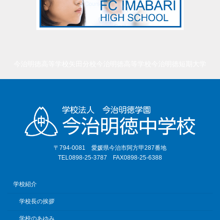
今治明徳高等学校矢田分校
今治明徳高等学校
今治明徳短期大学
〒794-0081 愛媛県今治市阿方甲287番地
TEL0898-25-3787 FAX0898-25-6388
学校紹介
学校長の挨拶
学校のあゆみ