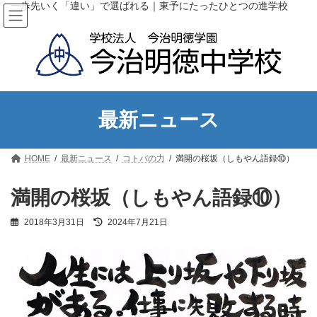
コ
ナ
一歩先いく「違い」で選ばれる｜東予にたったひとつの進学校
ン
ビ
テ
ゲ
ン
ー
ツ
シ
へ
ョ
ス
ン
キ
に
ッ
移
最新ニュース
プ
動
HOME
最新ニュース
コトバの力
満開の桜坂（しもやん語録⑩）
満開の桜坂（しもやん語録⑩）
最
2018年3月31日
2024年7月21日
終
更
新
日
時
: