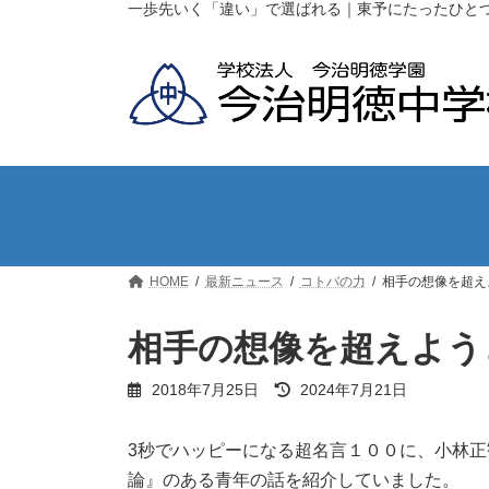
コ
ナ
一歩先いく「違い」で選ばれる｜東予にたったひと
ン
ビ
テ
ゲ
ン
ー
ツ
シ
へ
ョ
ス
ン
キ
に
ッ
移
プ
動
HOME
最新ニュース
コトバの力
相手の想像を超え
相手の想像を超えよう
最
2018年7月25日
2024年7月21日
終
更
新
3秒でハッピーになる超名言１００に、小林正
日
論』のある青年の話を紹介していました。
時