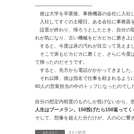
:
————————————
彼は大学を卒業後、事務機器の会社に入社
入社してすぐの土曜日。ある会社に事務器を
設置が終わり、帰ろうとしたとき、自分の取
れが気になり、古い機械をピカピカに磨き上
すると、今度は床の汚れが目立って見えま
そこで床もピカピカに磨くと、さらに今度は
て帰ったのだそうです。
すると、先方から電話がかかってきました。
それ以降、彼は指名で仕事を頼まれるように
80人の営業担当の中のトップになったのでし
自分の想定内程度のものしか投げないから、
人生はブーメラン。150投げたら150返って
そして、想像を超えた分だけが、人の心に響
コトバの力
カテゴリー