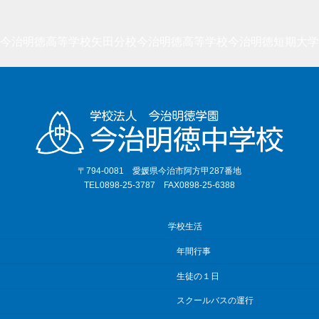
今治明徳高等学校矢田分校
今治明徳高等学校
今治明徳短期大学
〒794-0081 愛媛県今治市阿方甲287番地
TEL0898-25-3787 FAX0898-25-6388
学校生活
年間行事
生徒の１日
スクールバスの運行