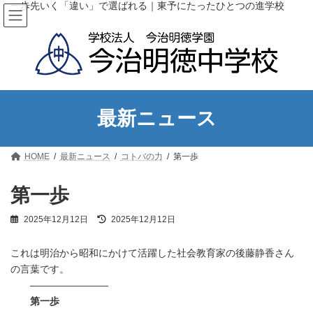
コ
ナ
一歩先いく「違い」で選ばれる｜東予にたったひとつの進学校
ン
ビ
テ
ゲ
ン
ー
ツ
シ
へ
ョ
ス
ン
キ
に
ッ
移
最新ニュース
プ
動
HOME
最新ニュース
コトバの力
第一歩
第一歩
最
2025年12月12日
2025年12月12日
終
更
これは明治から昭和にかけて活躍した社会教育家の後藤静香さん
新
日
の言葉です。
時
————————
:
第一歩