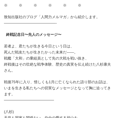
:
※ ※ ※ ※ ※ ※
致知出版社のブログ「人間力メルマガ」から紹介します。
——————————————-
終戦記念日〜先人のメッセージ〜
若者よ、君たちが生きる今日という日は、
死んだ戦友たちが生きたかった未来だ——。
戦艦「大和」の乗組員として先の大戦を戦い抜き、
終戦後はその壮絶な戦争体験、歴史の真実を伝え続けた八杉康夫
さん。
戦後75年に入り、惜しくも1月に亡くなられた語り部のお話は、
いまを生きる私たちへの切実なメッセージとなって胸に迫ってき
ます。
───────────────────
(八杉)
天皇も国家も関係ない、自分の愛する福山を、