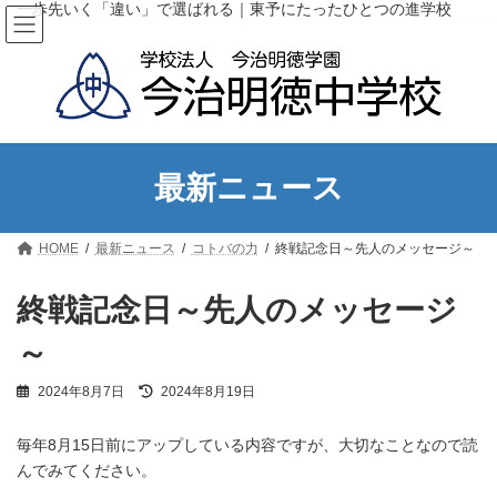
コ
ナ
一歩先いく「違い」で選ばれる｜東予にたったひとつの進学校
ン
ビ
テ
ゲ
ン
ー
ツ
シ
へ
ョ
ス
ン
キ
に
ッ
移
最新ニュース
プ
動
HOME
最新ニュース
コトバの力
終戦記念日～先人のメッセージ～
終戦記念日～先人のメッセージ
～
最
2024年8月7日
2024年8月19日
終
更
毎年8月15日前にアップしている内容ですが、大切なことなので読
新
日
んでみてください。
時