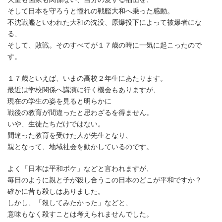
そして日本を守ろうと憧れの戦艦大和へ乗った感動。
不沈戦艦といわれた大和の沈没、原爆投下によって被爆者にな
る、
そして、敗戦。そのすべてが１７歳の時に一気に起こったので
す。
１７歳といえば、いまの高校２年生にあたります。
最近は学校関係へ講演に行く機会もありますが、
現在の学生の姿を見ると明らかに
戦後の教育が間違ったと思わざるを得ません。
いや、生徒たちだけではない。
間違った教育を受けた人が先生となり、
親となって、地域社会を動かしているのです。
よく「日本は平和ボケ」などと言われますが、
毎日のように親と子が殺し合うこの日本のどこが平和ですか？
確かに昔も殺しはありました。
しかし、「殺してみたかった」などと、
意味もなく殺すことは考えられませんでした。