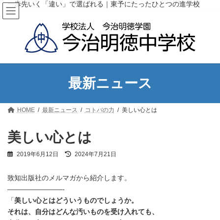
コ
ナ
一歩先いく「違い」で選ばれる｜東予にたったひとつの進学校
ン
ビ
テ
ゲ
ン
ー
ツ
シ
へ
ョ
ス
ン
キ
に
ッ
移
最新ニュース
プ
動
HOME
最新ニュース
コトバの力
美しい心とは
美しい心とは
最
2019年6月12日
2024年7月21日
終
更
致知出版社のメルマガから紹介します。
新
日
————————-
時
「
美しい心とはどういうものでしょうか。
:
それは、自分はどんな汚いものを受け入れても、