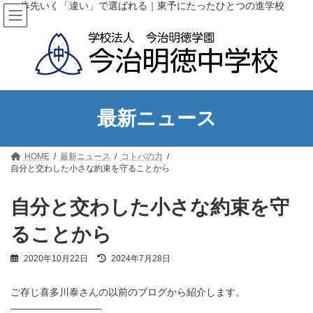
コ
ナ
一歩先いく「違い」で選ばれる｜東予にたったひとつの進学校
ン
ビ
テ
ゲ
ン
ー
ツ
シ
へ
ョ
ス
ン
キ
に
ッ
移
最新ニュース
プ
動
HOME
最新ニュース
コトバの力
自分と交わした小さな約束を守ることから
自分と交わした小さな約束を守
ることから
最
2020年10月22日
2024年7月28日
終
更
ご存じ喜多川泰さんの以前のブログから紹介します。
新
日
—————————-