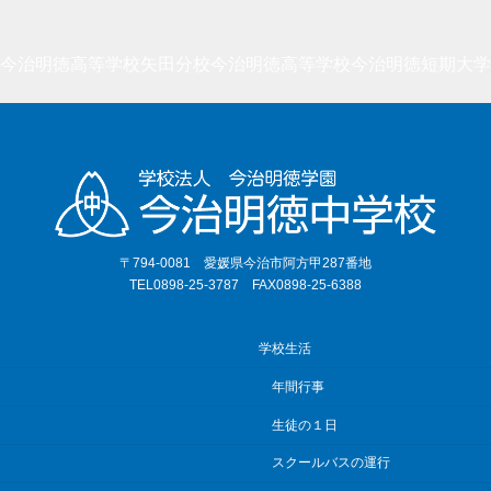
今治明徳高等学校矢田分校
今治明徳高等学校
今治明徳短期大学
〒794-0081 愛媛県今治市阿方甲287番地
TEL0898-25-3787 FAX0898-25-6388
学校生活
年間行事
生徒の１日
スクールバスの運行