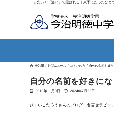
コ
ナ
一歩先いく「違い」で選ばれる｜東予にたったひと
ン
ビ
テ
ゲ
ン
ー
ツ
シ
へ
ョ
ス
ン
キ
に
ッ
移
プ
動
HOME
最新ニュース
コトバの力
自分の名前を好き
自分の名前を好きにな
最
2019年11月9日
2024年7月22日
終
更
新
ひすいこたろうさんのブログ「名言セラピー
日
—————————–
時