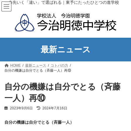
コ
ナ
一歩先いく「違い」で選ばれる｜東予にたったひとつの進学校
ン
ビ
テ
ゲ
ン
ー
ツ
シ
へ
ョ
ス
ン
キ
に
ッ
移
最新ニュース
プ
動
HOME
最新ニュース
コトバの力
自分の機嫌は自分でとる（斉藤一人）再⑩
自分の機嫌は自分でとる（斉藤
一人）再⑩
最
2023年9月6日
2024年7月16日
終
更
自分の機嫌は自分でとる（斉藤一人）
新
日