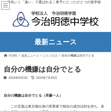
コ
ナ
一歩先いく「違い」で選ばれる｜東予にたったひとつの進学校
ン
ビ
テ
ゲ
ン
ー
ツ
シ
へ
ョ
ス
ン
キ
に
ッ
移
最新ニュース
プ
動
HOME
最新ニュース
コトバの力
自分の機嫌は自分でとる
自分の機嫌は自分でとる
最
2016年9月3日
2024年7月20日
終
更
新
日
自分の機嫌は自分でとる（斉藤一人）
時
:
この言葉は東京都出身の実業家で独自の成功法則を持ち、多