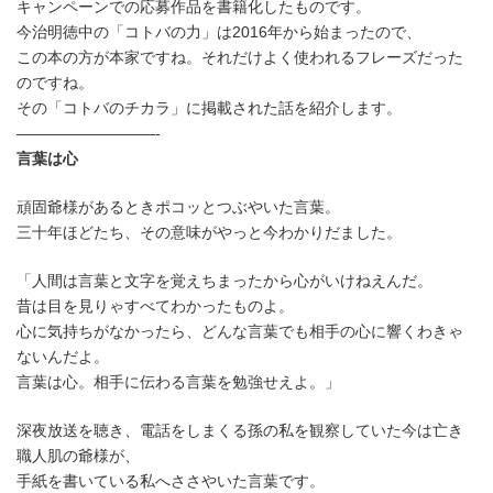
キャンペーンでの応募作品を書籍化したものです。
今治明徳中の「コトバの力」は2016年から始まったので、
この本の方が本家ですね。それだけよく使われるフレーズだった
のですね。
その「コトバのチカラ」に掲載された話を紹介します。
—————————-
言葉は心
頑固爺様があるときポコッとつぶやいた言葉。
三十年ほどたち、その意味がやっと今わかりだました。
「人間は言葉と文字を覚えちまったから心がいけねえんだ。
昔は目を見りゃすべてわかったものよ。
心に気持ちがなかったら、どんな言葉でも相手の心に響くわきゃ
ないんだよ。
言葉は心。相手に伝わる言葉を勉強せえよ。」
深夜放送を聴き、電話をしまくる孫の私を観察していた今は亡き
職人肌の爺様が、
手紙を書いている私へささやいた言葉です。