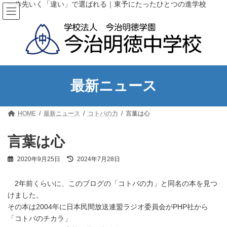
コ
ナ
一歩先いく「違い」で選ばれる｜東予にたったひとつの進学校
ン
ビ
テ
ゲ
ン
ー
ツ
シ
へ
ョ
ス
ン
キ
に
ッ
移
最新ニュース
プ
動
HOME
最新ニュース
コトバの力
言葉は心
言葉は心
最
2020年9月25日
2024年7月28日
終
更
2年前くらいに、このブログの「コトバの力」と同名の本を見つ
新
日
けました。
時
その本は2004年に日本民間放送連盟ラジオ委員会がPHP社から
:
「コトバのチカラ」