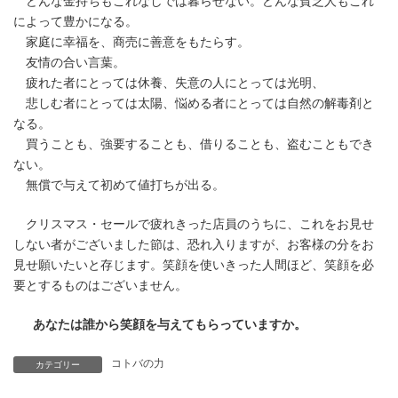
どんな金持ちもこれなしでは暮らせない。どんな貧乏人もこれ
によって豊かになる。
家庭に幸福を、商売に善意をもたらす。
友情の合い言葉。
疲れた者にとっては休養、失意の人にとっては光明、
悲しむ者にとっては太陽、悩める者にとっては自然の解毒剤と
なる。
買うことも、強要することも、借りることも、盗むこともでき
ない。
無償で与えて初めて値打ちが出る。
クリスマス・セールで疲れきった店員のうちに、これをお見せ
しない者がございました節は、恐れ入りますが、お客様の分をお
見せ願いたいと存じます。笑顔を使いきった人間ほど、笑顔を必
要とするものはございません。
あなたは誰から笑顔を与えてもらっていますか。
コトバの力
カテゴリー