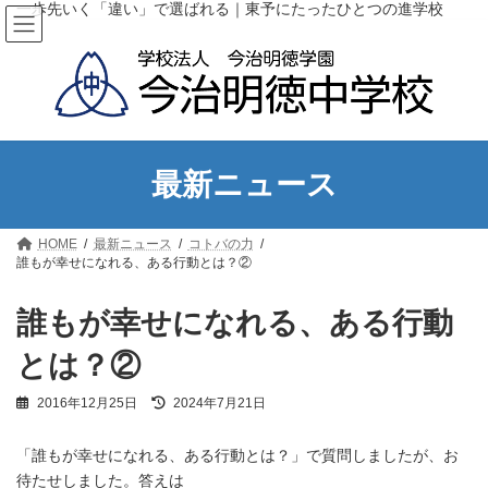
コ
ナ
一歩先いく「違い」で選ばれる｜東予にたったひとつの進学校
ン
ビ
テ
ゲ
ン
ー
ツ
シ
へ
ョ
ス
ン
キ
に
ッ
移
最新ニュース
プ
動
HOME
最新ニュース
コトバの力
誰もが幸せになれる、ある行動とは？②
誰もが幸せになれる、ある行動
とは？②
最
2016年12月25日
2024年7月21日
終
更
「誰もが幸せになれる、ある行動とは？」で質問しましたが、お
新
日
待たせしました。答えは