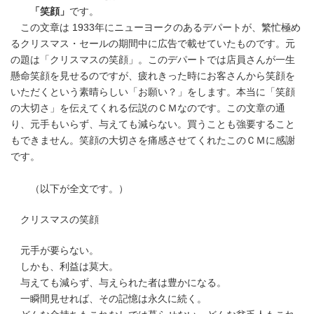
時
「笑顔」
です。
:
この文章は 1933年にニューヨークのあるデパートが、繁忙極め
るクリスマス・セールの期間中に広告で載せていたものです。元
の題は「クリスマスの笑顔」。このデパートでは店員さんが一生
懸命笑顔を見せるのですが、疲れきった時にお客さんから笑顔を
いただくという素晴らしい「お願い？」をします。本当に「笑顔
の大切さ」を伝えてくれる伝説のＣＭなのです。この文章の通
り、元手もいらず、与えても減らない。買うことも強要すること
もできません。笑顔の大切さを痛感させてくれたこのＣＭに感謝
です。
（以下が全文です。）
クリスマスの笑顔
元手が要らない。
しかも、利益は莫大。
与えても減らず、与えられた者は豊かになる。
一瞬間見せれば、その記憶は永久に続く。